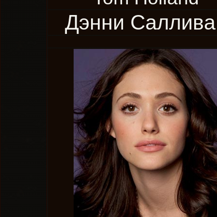
Дэнни Саллива