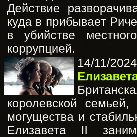
Действие разворачив
куда в прибывает Риче
в убийстве местног
коррупцией.
14/11/2
Елизавет
Британска
королевской семьей,
могущества и стабиль
Елизавета II зани