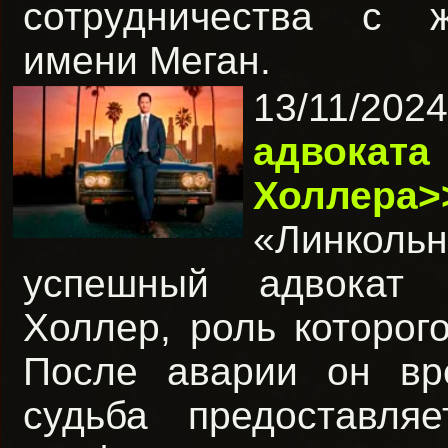
сотрудничества с ж
имени Меган.
13/11/20
адвоката
Холлера>
«Линкольн
успешный адвокат 
Холлер, роль которог
После аварии он вр
судьба предоставл