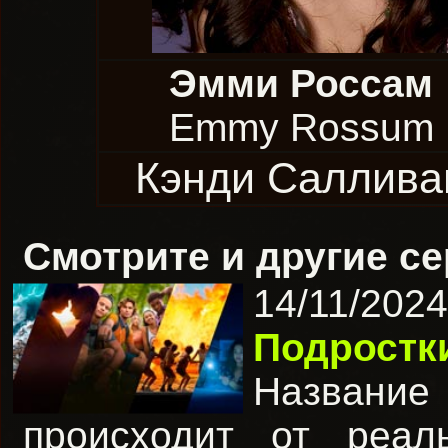
Эмми Россам
Emmy Rossum
Кэнди Саллива
Смотрите и другие с
14/11/202
Подрост
Назван
происходит от реал