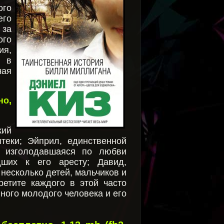
ого
его
 за
ого
ия,
е в
чая
но,
кий
теки; Эйприл, единственной
, изголодавшаяся по любви
дших к его аресту; Давид,
несколько детей, мальчиков и
ретите каждого в этой часто
ного молодого человека и его