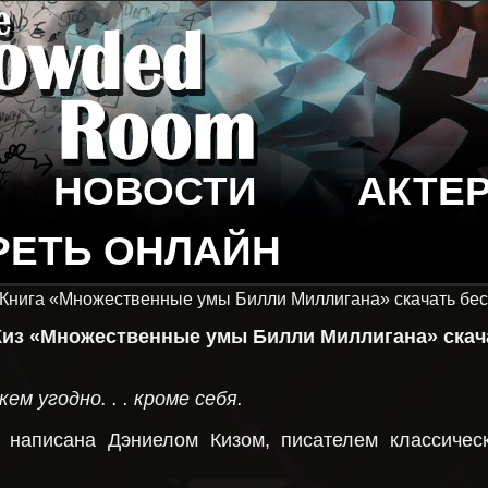
НОВОСТИ
АКТЕ
РЕТЬ ОНЛАЙН
 Книга «Множественные умы Билли Миллигана» скачать бе
Киз «Множественные умы Билли Миллигана» скач
м угодно. . . кроме себя.
а написана Дэниелом Кизом, писателем классичес