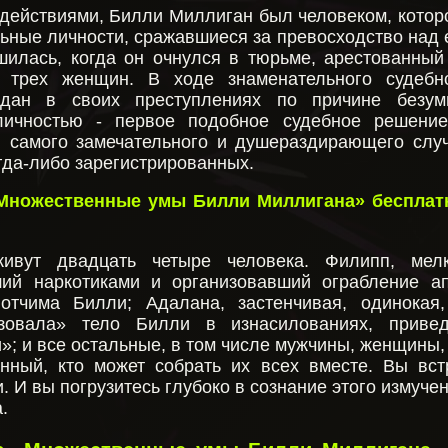
 действиями, Билли Миллиган был человеком, котор
ьные личности, сражавшиеся за превосходство над 
ршилась, когда он очнулся в тюрьме, арестованный
 трех женщин. В ходе знаменательного судебн
дан в своих преступлениях по причине безум
личностью - первое подобное судебное решени
и самого замечательного и душераздирающего слу
гда-либо зарегистрированных.
«Множественные умы Билли Миллигана» бесплат
ивут двадцать четыре человека. Филипп, мел
ший наркотиками и организовавший ограбление ап
отчима Билли; Адалана, застенчивая, одинокая
ьзовала» тело Билли в изнасилованиях, приве
»; и все остальные, в том числе мужчины, женщины, 
енный, кто может собрать их всех вместе. Вы вст
 И вы погрузитесь глубоко в сознание этого измучен
.