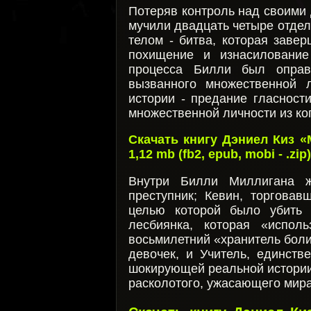
Потеряв контроль над своими
мучили двадцать четыре отдел
телом - битва, которая заве
похищение и изнасилование
процесса Билли был оправ
вызванного множественной 
истории - предание гласност
множественной личности из ко
Скачать книгу Дэниел Киз 
1,12 mb (fb2, epub, mobi - .zip)
Внутри Билли Миллигана ж
преступник; Кевин, торговав
целью которой было убить 
лесбиянка, которая «испол
восьмилетний «хранитель боли
девочек, и Учитель, единств
шокирующей реальной истории.
расколотого, ужасающего мира