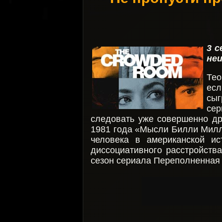
3 с
не
Тео
есл
сыг
сер
следовать уже совершенно др
1981 года «Мысли Билли Милл
человека в американской ис
диссоциативного расстройства
сезон сериала Переполненная