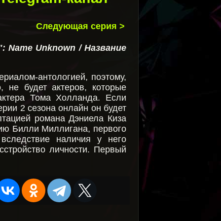
Следующая серия >
": Name Unknown / Название
ериалом-антологией, поэтому,
, не будет актеров, которые
 актера Тома Холланда. Если
ерии 2 сезона онлайн он будет
птацией романа Дэниела Киза
ию Билли Миллигана, первого
 вследствие наличия у него
асстройство личности. Первый