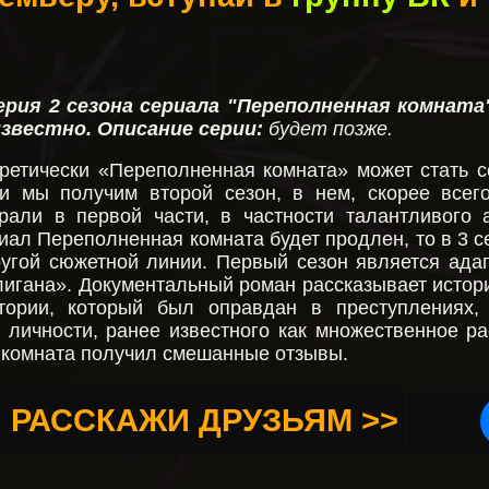
ерия 2 сезона сериала "Переполненная комната
известно
. Описание серии:
будет позже.
ретически «Переполненная комната» может стать с
и мы получим второй сезон, в нем, скорее всего
рали в первой части, в частности талантливого
иал Переполненная комната будет продлен, то в 3 с
угой сюжетной линии. Первый сезон является ада
игана». Документальный роман рассказывает истор
тории, который был оправдан в преступлениях,
 личности, ранее известного как множественное р
 комната получил смешанные отзывы.
РАССКАЖИ ДРУЗЬЯМ >>